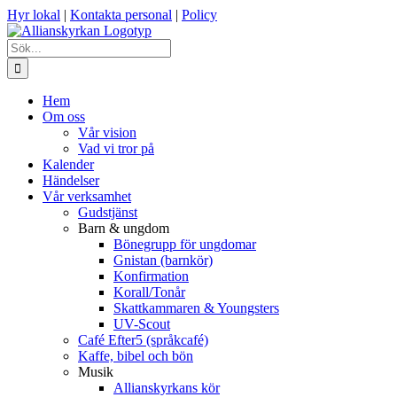
Fortsätt
Hyr lokal
|
Kontakta personal
|
Policy
till
innehållet
Sök
efter:
Hem
Om oss
Vår vision
Vad vi tror på
Kalender
Händelser
Vår verksamhet
Gudstjänst
Barn & ungdom
Bönegrupp för ungdomar
Gnistan (barnkör)
Konfirmation
Korall/Tonår
Skattkammaren & Youngsters
UV-Scout
Café Efter5 (språkcafé)
Kaffe, bibel och bön
Musik
Allianskyrkans kör