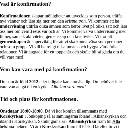
Vad är konfirmation?
Konfirmationen
skapar möjligheter att utvecklas som person, träffa
nya vänner och lära sig mer om den
kristna tron
. Vi kommer att ha
undervisning
utifrån olika ämnen som berör livet på olika sätt och lära
oss mer om vem
Jesus
var och är. Vi kommer varva undervisning med
filmer, samtal, aktiviteter, gemenskap och kreativitet. Vi tror att
gemenskapen
är superviktig för att vi ska kunna växa som personer
och som grupp. Vi vill ha roligt tillsammans och bygga värdefulla
relationer. Vi är taggade för ett toppenår och skulle bli så glada om du
vill vara med!
Vem kan vara med på konfirmation?
Du som är född
2012
eller tidigare kan anmäla dig. Du behöver inte
vara van att gå till en kyrka.
Alla kan vara med!
Tid och plats för konfirmationen.
Onsdagar 16:00-18:00
. Då vi kör konfan tillsammans med
Korskyrkan
i Jönköping så är samlingarna ibland i Allianskyrkan och
ibland i Korskyrkan. Samlingarna är i
Allianskyrkan
fram till
Alla
helgona-helgen
. Vi är i
Korskyrkan
fram till
Påsk
. Därefter är vi i