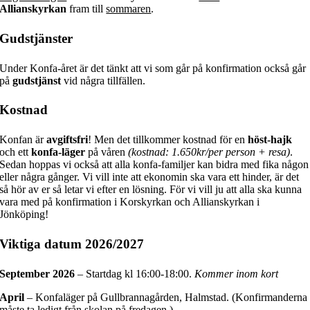
Allianskyrkan
fram till
sommaren
.
Gudstjänster
Under Konfa-året är det tänkt att vi som går på konfirmation också går
på
gudstjänst
vid några tillfällen.
Kostnad
Konfan är
avgiftsfri
! Men det tillkommer kostnad för en
höst-hajk
och ett
konfa-läger
på våren
(kostnad: 1.650kr/per person + resa)
.
Sedan hoppas vi också att alla konfa-familjer kan bidra med fika någon
eller några gånger. Vi vill inte att ekonomin ska vara ett hinder, är det
så hör av er så letar vi efter en lösning. För vi vill ju att alla ska kunna
vara med på konfirmation i Korskyrkan och Allianskyrkan i
Jönköping!
Viktiga datum 2026/2027
September 2026
– Startdag kl 16:00-18:00.
Kommer inom kort
April
– Konfaläger på Gullbrannagården, Halmstad. (Konfirmanderna
måste ta ledigt från skolan på fredagen.)