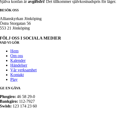
Själva konfan är
avgiftsfri
! Det tillkommer självkostnadspris för läger.
BESÖK OSS
Allianskyrkan Jönköping
Östra Storgatan 56
553 21 Jönköping
FÖLJ OSS I SOCIALA MEDIER
VAD VI GÖR
Hem
Om oss
Kalender
Händelser
Vår verksamhet
Kontakt
Play
GE EN GÅVA
Plusgiro:
46 58 29-0
Bankgiro:
112-7927
Swish:
123 174 23 60