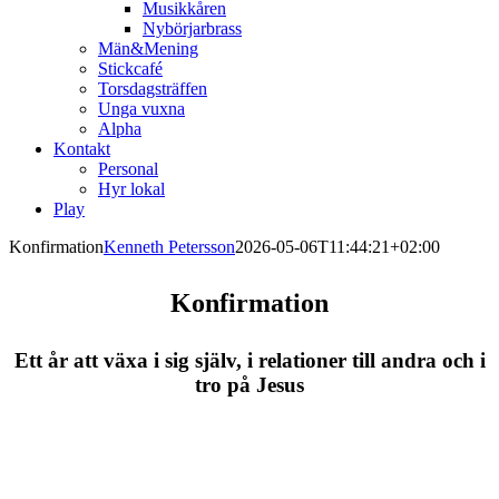
Musikkåren
Nybörjarbrass
Män&Mening
Stickcafé
Torsdagsträffen
Unga vuxna
Alpha
Kontakt
Personal
Hyr lokal
Play
Konfirmation
Kenneth Petersson
2026-05-06T11:44:21+02:00
Konfirmation
Ett år att växa i sig själv, i relationer till andra och i
tro på Jesus