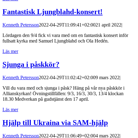
Fantastisk Ljungblahd-konsert!
Kenneth Petersson
2022-04-29T11:09:41+02:00
21 april 2022
|
Lördagen den 9/4 fick vi vara med om en fantastisk konsert inför
fullsatt kyrka med Samuel Ljungblahd och Ola Hedén.
Läs mer
Sjunga i påskkör?
Kenneth Petersson
2022-04-29T11:02:42+02:00
9 mars 2022
|
Vill du vara med och sjunga i påsk? Häng på vår nya påskkör i
Allianskyrkan! Övningstillfällen: 9/3, 16/3, 30/3, 13/4 klockan
18.30 Medverkan på gudstjänst den 17 april.
Läs mer
Hjälp till Ukraina via SAM-hjälp
Kenneth Petersson
2022-04-29T11:06:49+02:00
4 mars 2022
|