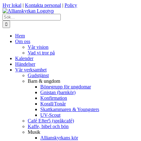
Fortsätt
Hyr lokal
|
Kontakta personal
|
Policy
till
innehållet
Sök
efter:
Hem
Om oss
Vår vision
Vad vi tror på
Kalender
Händelser
Vår verksamhet
Gudstjänst
Barn & ungdom
Bönegrupp för ungdomar
Gnistan (barnkör)
Konfirmation
Korall/Tonår
Skattkammaren & Youngsters
UV-Scout
Café Efter5 (språkcafé)
Kaffe, bibel och bön
Musik
Allianskyrkans kör