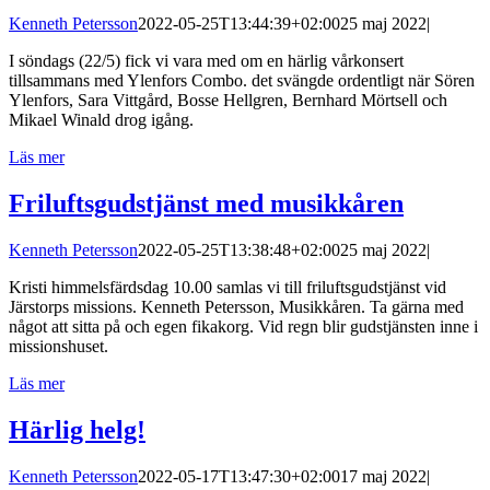
Kenneth Petersson
2022-05-25T13:44:39+02:00
25 maj 2022
|
I söndags (22/5) fick vi vara med om en härlig vårkonsert
tillsammans med Ylenfors Combo. det svängde ordentligt när Sören
Ylenfors, Sara Vittgård, Bosse Hellgren, Bernhard Mörtsell och
Mikael Winald drog igång.
Läs mer
Friluftsgudstjänst med musikkåren
Kenneth Petersson
2022-05-25T13:38:48+02:00
25 maj 2022
|
Kristi himmelsfärdsdag 10.00 samlas vi till friluftsgudstjänst vid
Järstorps missions. Kenneth Petersson, Musikkåren. Ta gärna med
något att sitta på och egen fikakorg. Vid regn blir gudstjänsten inne i
missionshuset.
Läs mer
Härlig helg!
Kenneth Petersson
2022-05-17T13:47:30+02:00
17 maj 2022
|