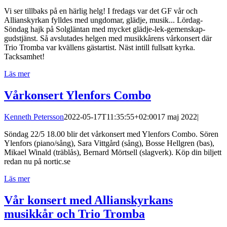
Vi ser tillbaks på en härlig helg! I fredags var det GF vår och
Allianskyrkan fylldes med ungdomar, glädje, musik... Lördag-
Söndag hajk på Solgläntan med mycket glädje-lek-gemenskap-
gudstjänst. Så avslutades helgen med musikkårens vårkonsert där
Trio Tromba var kvällens gästartist. Näst intill fullsatt kyrka.
Tacksamhet!
Läs mer
Vårkonsert Ylenfors Combo
Kenneth Petersson
2022-05-17T11:35:55+02:00
17 maj 2022
|
Söndag 22/5 18.00 blir det vårkonsert med Ylenfors Combo. Sören
Ylenfors (piano/sång), Sara Vittgård (sång), Bosse Hellgren (bas),
Mikael Winald (träblås), Bernard Mörtsell (slagverk). Köp din biljett
redan nu på nortic.se
Läs mer
Vår konsert med Allianskyrkans
musikkår och Trio Tromba