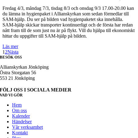
Fredag 4/3, måndag 7/3, tisdag 8/3 och onsdag 9/3 17.00-20.00 kan
du lämna in hygienpaket i Allianskyrkan som sedan förmedlar till
SAM-hjälp. Du ser på bilden vad hygienpaketet ska innehålla.
SAM-hjälp skickar transporter kontinuerligt och de första har redan
nått fram till de som just nu är på flykt. Vill du hjälpa till ekonomiskt
hittar du uppgifter till SAM-hjälp på bilden.
Läs mer
1
2
Nästa
BESÖK OSS
Allianskyrkan Jönköping
Östra Storgatan 56
553 21 Jönköping
FÖLJ OSS I SOCIALA MEDIER
VAD VI GÖR
Hem
Om oss
Kalender
Händelser
Vår verksamhet
Kontakt