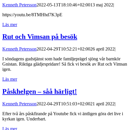
Kenneth Petersson
2022-05-13T18:10:46+02:00
13 maj 2022
|
https://youtu.be/8TMHhd7K3pE
Läs mer
Rut och Vimsan på besök
Kenneth Petersson
2022-04-29T10:52:21+02:00
26 april 2022
|
I söndagens gudstjänst som hade familjeprägel sjöng vår barnkör
Gnistan. Riktiga glädjespridare! Så fick vi besök av Rut och Vimsan
igen.
Läs mer
Påskhelgen – såå härligt!
Kenneth Petersson
2022-04-29T10:51:03+02:00
21 april 2022
|
Efter två års påskfirande på Youtube fick vi äntligen göra det live i
kyrkan igen. Underbart.
Läs mer