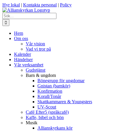
Fortsätt
Hyr lokal
|
Kontakta personal
|
Policy
till
innehållet
Sök
efter:
Hem
Om oss
Vår vision
Vad vi tror på
Kalender
Händelser
Vår verksamhet
Gudstjänst
Barn & ungdom
Bönegrupp för ungdomar
Gnistan (barnkör)
Konfirmation
Korall/Tonår
Skattkammaren & Youngsters
UV-Scout
Café Efter5 (språkcafé)
Kaffe, bibel och bön
Musik
Allianskyrkans kör