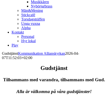
Musikkåren
Nybörjarbrass
Män&Mening
Stickcafé
Torsdagsträffen
Unga vuxna
Alpha
Kontakt
Personal
Hyr lokal
Play
Gudstjänst
Kommunikation Allianskyrkan
2026-04-
07T11:52:03+02:00
Gudstjänst
Tillsammans med varandra, tillsammans med Gud.
Alla är välkomna på våra gudstjänster!