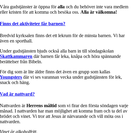
Våra gudstjänster är öppna för
alla
och du behöver inte vara medlem
eller kristen för att komma och besöka oss.
Alla är välkomna!
Finns det aktiviteter får barnen?
Bredvid kyrksalen finns det ett lekrum för de minsta barnen. Vi har
även en sporthall.
Under gudstjänsten bjuds också alla barn in till söndagskolan
Skattkammaren
där barnen får leka, knåpa och höra spännande
berättelser från Bibeln.
För dig som är lite äldre finns det även en grupp som kallas
Youngsters
där vi ses varannan vecka under gudstjänsten för lek,
snack och häng.
Vad är nattvard?
Nattvarden är
Herrens måltid
som vi firar den första söndagen varje
månad. I nattvarden har man möjlighet att komma fram och ta del av
brödet och vinet. Vi tror att Jesus är närvarande och vill möta oss i
nattvarden.
Vinet är alkoholfritt.