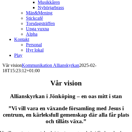
Musikkåren
Nybörjarbrass
Män&Mening
Stickcafé
Torsdagsträffen
Unga vuxna
Alpha
Kontakt
Personal
Hyr lokal
Play
Vår vision
Kommunikation Allianskyrkan
2025-02-
18T15:23:12+01:00
Vår vision
Allianskyrkan i Jönköping – en oas mitt i stan
”Vi vill vara en växande församling med Jesus i
centrum, en kärleksfull gemenskap där alla får plats
och tillåts växa.”