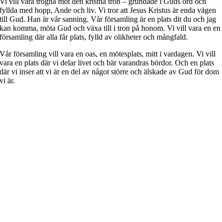
Vi vill vara trogna mot den kristna tron – grundade i Guds ord och
fyllda med hopp, Ande och liv. Vi tror att Jesus Kristus är enda vägen
till Gud. Han är vår sanning. Vår församling är en plats dit du och jag
kan komma, möta Gud och växa till i tron på honom. Vi vill vara en en
församling där alla får plats, fylld av olikheter och mångfald.
Vår församling vill vara en oas, en mötesplats, mitt i vardagen. Vi vill
vara en plats där vi delar livet och bär varandras bördor. Och en plats
där vi inser att vi är en del av något större och älskade av Gud för dom
vi är.