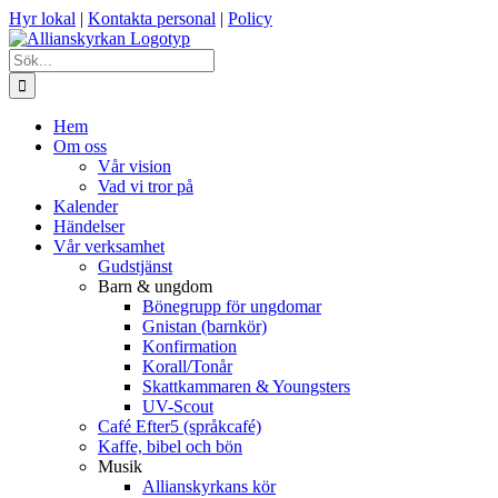
Fortsätt
Hyr lokal
|
Kontakta personal
|
Policy
till
innehållet
Sök
efter:
Hem
Om oss
Vår vision
Vad vi tror på
Kalender
Händelser
Vår verksamhet
Gudstjänst
Barn & ungdom
Bönegrupp för ungdomar
Gnistan (barnkör)
Konfirmation
Korall/Tonår
Skattkammaren & Youngsters
UV-Scout
Café Efter5 (språkcafé)
Kaffe, bibel och bön
Musik
Allianskyrkans kör