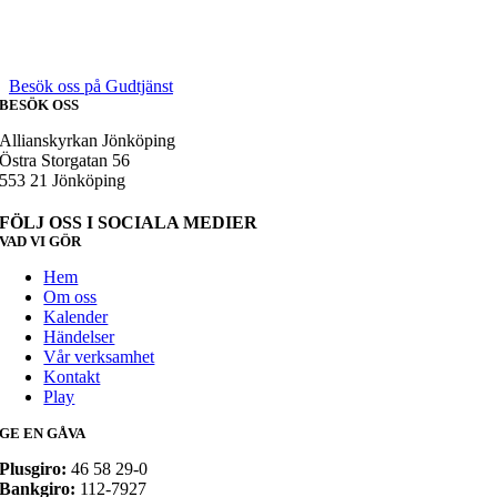
Besök oss på Gudtjänst
BESÖK OSS
Allianskyrkan Jönköping
Östra Storgatan 56
553 21 Jönköping
FÖLJ OSS I SOCIALA MEDIER
VAD VI GÖR
Hem
Om oss
Kalender
Händelser
Vår verksamhet
Kontakt
Play
GE EN GÅVA
Plusgiro:
46 58 29-0
Bankgiro:
112-7927