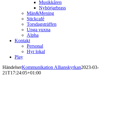
Musikkåren
Nybörjarbrass
Män&Mening
Stickcafé
Torsdagsträffen
Unga vuxna
Alpha
Kontakt
Personal
Hyr lokal
Play
Händelser
Kommunikation Allianskyrkan
2023-03-
21T17:24:05+01:00