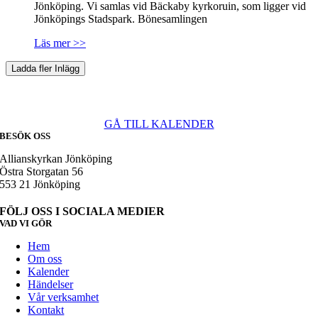
Jönköping. Vi samlas vid Bäckaby kyrkoruin, som ligger vid
Jönköpings Stadspark. Bönesamlingen
Läs mer >>
Ladda fler Inlägg
I vår kalender ser du var som är på gång.
GÅ TILL KALENDER
BESÖK OSS
Allianskyrkan Jönköping
Östra Storgatan 56
553 21 Jönköping
FÖLJ OSS I SOCIALA MEDIER
VAD VI GÖR
Hem
Om oss
Kalender
Händelser
Vår verksamhet
Kontakt