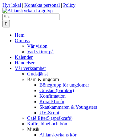
Fortsätt
Hyr lokal
|
Kontakta personal
|
Policy
till
innehållet
Sök
efter:
Hem
Om oss
Vår vision
Vad vi tror på
Kalender
Händelser
Vår verksamhet
Gudstjänst
Barn & ungdom
Bönegrupp för ungdomar
Gnistan (barnkör)
Konfirmation
Korall/Tonår
Skattkammaren & Youngsters
UV-Scout
Café Efter5 (språkcafé)
Kaffe, bibel och bön
Musik
Allianskyrkans kör