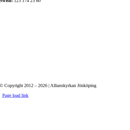
Swish:
123 174 23 60
© Copyright 2012 – 2026 | Allianskyrkan Jönköping
Page load link
Till
toppen