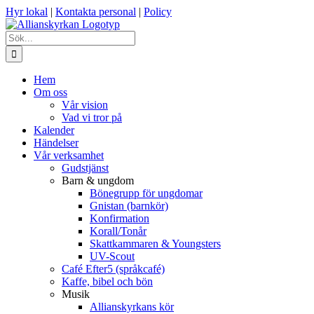
Fortsätt
Hyr lokal
|
Kontakta personal
|
Policy
till
innehållet
Sök
efter:
Hem
Om oss
Vår vision
Vad vi tror på
Kalender
Händelser
Vår verksamhet
Gudstjänst
Barn & ungdom
Bönegrupp för ungdomar
Gnistan (barnkör)
Konfirmation
Korall/Tonår
Skattkammaren & Youngsters
UV-Scout
Café Efter5 (språkcafé)
Kaffe, bibel och bön
Musik
Allianskyrkans kör