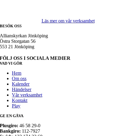
du kan känna att du är älskad av Gud.
Läs mer om vår verksamhet
BESÖK OSS
Allianskyrkan Jönköping
Östra Storgatan 56
553 21 Jönköping
FÖLJ OSS I SOCIALA MEDIER
VAD VI GÖR
Hem
Om oss
Kalender
Händelser
Vår verksamhet
Kontakt
Play
GE EN GÅVA
Plusgiro:
46 58 29-0
Bankgiro:
112-7927