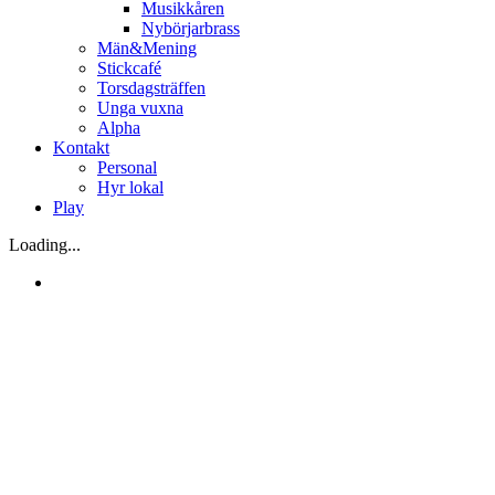
Musikkåren
Nybörjarbrass
Män&Mening
Stickcafé
Torsdagsträffen
Unga vuxna
Alpha
Kontakt
Personal
Hyr lokal
Play
Loading...