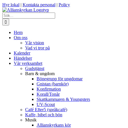
Fortsätt
Hyr lokal
|
Kontakta personal
|
Policy
till
innehållet
Sök
efter:
Hem
Om oss
Vår vision
Vad vi tror på
Kalender
Händelser
Vår verksamhet
Gudstjänst
Barn & ungdom
Bönegrupp för ungdomar
Gnistan (barnkör)
Konfirmation
Korall/Tonår
Skattkammaren & Youngsters
UV-Scout
Café Efter5 (språkcafé)
Kaffe, bibel och bön
Musik
Allianskyrkans kör