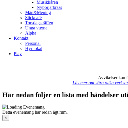
Musikkåren
Nybörjarbrass
Män&Mening
Stickcafé
Torsdagsträffen
Unga vuxna
Alpha
Kontakt
Personal
Hyr lokal
Play
Avvikelser kan 
Läs mer om våra olika verksamh
Här nedan följer en lista med händelser 
Detta evenemang har redan ägt rum.
×