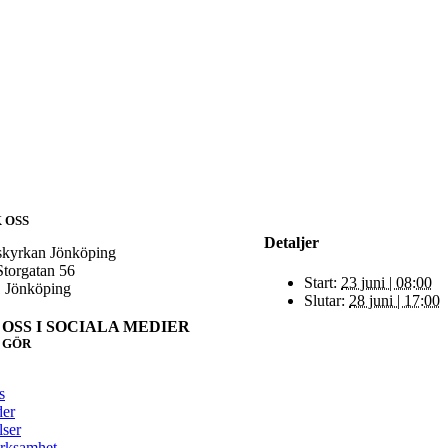
 OSS
Detaljer
skyrkan Jönköping
Storgatan 56
Start:
23 juni | 08:00
 Jönköping
Slutar:
28 juni | 17:00
 OSS I SOCIALA MEDIER
I GÖR
s
der
ser
rksamhet