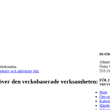
BESÖK
Allian
Östra 
förekomma.
553 21
eter och aktiviteter här.
FÖLJ
utöver den veckobaserade verksamheten:
VAD V
Hem
Om os
Kalen
Händel
Vår ve