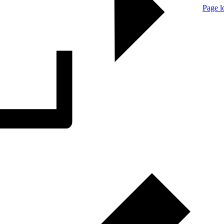
Page l
Till
toppen