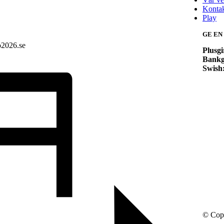
Konta
Play
GE EN
o2026.se
Plusgi
Bankg
Swish
© Copy