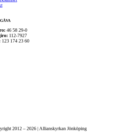
kt
 GÅVA
ro:
46 58 29-0
iro:
112-7927
:
123 174 23 60
right 2012 – 2026 | Allianskyrkan Jönköping