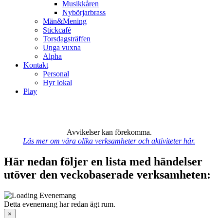
Musikkåren
Nybörjarbrass
Män&Mening
Stickcafé
Torsdagsträffen
Unga vuxna
Alpha
Kontakt
Personal
Hyr lokal
Play
Avvikelser kan förekomma.
Läs mer om våra olika verksamheter och aktiviteter här.
Här nedan följer en lista med händelser
utöver den veckobaserade verksamheten:
Detta evenemang har redan ägt rum.
×