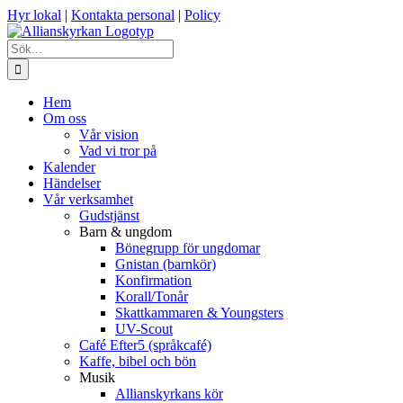
Fortsätt
Hyr lokal
|
Kontakta personal
|
Policy
till
innehållet
Sök
efter:
Hem
Om oss
Vår vision
Vad vi tror på
Kalender
Händelser
Vår verksamhet
Gudstjänst
Barn & ungdom
Bönegrupp för ungdomar
Gnistan (barnkör)
Konfirmation
Korall/Tonår
Skattkammaren & Youngsters
UV-Scout
Café Efter5 (språkcafé)
Kaffe, bibel och bön
Musik
Allianskyrkans kör