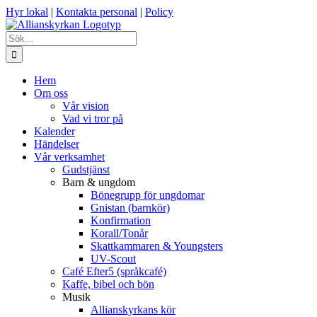
Fortsätt
Hyr lokal
|
Kontakta personal
|
Policy
till
innehållet
Sök
efter:
Hem
Om oss
Vår vision
Vad vi tror på
Kalender
Händelser
Vår verksamhet
Gudstjänst
Barn & ungdom
Bönegrupp för ungdomar
Gnistan (barnkör)
Konfirmation
Korall/Tonår
Skattkammaren & Youngsters
UV-Scout
Café Efter5 (språkcafé)
Kaffe, bibel och bön
Musik
Allianskyrkans kör