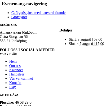
Evenemang-navigering
Cafégudstjänst med nattvardsfirande
Gudstjänst
BESÖK OSS
Detaljer
Allianskyrkan Jönköping
Östra Storgatan 56
Start:
3 augusti | 08:00
553 21 Jönköping
Slutar:
7 augusti | 17:00
FÖLJ OSS I SOCIALA MEDIER
VAD VI GÖR
Hem
Om oss
Kalender
Händelser
Vår verksamhet
Kontakt
Play
GE EN GÅVA
Plusgiro:
46 58 29-0