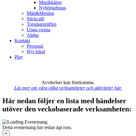
Musikkåren
Nybörjarbrass
Män&Mening
Stickcafé
Torsdagsträffen
Unga vuxna
Alpha
Kontakt
Personal
Hyr lokal
Play
Avvikelser kan förekomma.
Läs mer om våra olika verksamheter och aktiviteter här.
Här nedan följer en lista med händelser
utöver den veckobaserade verksamheten:
Detta evenemang har redan ägt rum.
×