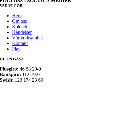
FÖLJ OSS I SOCIALA MEDIER
VAD VI GÖR
Hem
Om oss
Kalender
Händelser
Vår verksamhet
Kontakt
Play
GE EN GÅVA
Plusgiro:
46 58 29-0
Bankgiro:
112-7927
Swish:
123 174 23 60