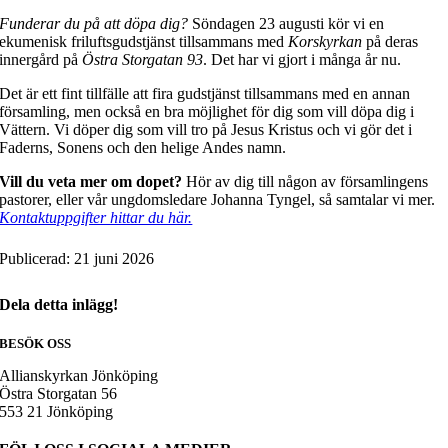
Funderar du på att döpa dig?
Söndagen 23 augusti kör vi en
ekumenisk friluftsgudstjänst tillsammans med
Korskyrkan
på deras
innergård på
Östra Storgatan 93
. Det har vi gjort i många år nu.
Det är ett fint tillfälle att fira gudstjänst tillsammans med en annan
församling, men också en bra möjlighet för dig som vill döpa dig i
Vättern. Vi döper dig som vill tro på Jesus Kristus och vi gör det i
Faderns, Sonens och den helige Andes namn.
Vill du veta mer om dopet?
Hör av dig till någon av församlingens
pastorer, eller vår ungdomsledare Johanna Tyngel, så samtalar vi mer.
Kontaktuppgifter hittar du här.
Publicerad: 21 juni 2026
Dela detta inlägg!
BESÖK OSS
Allianskyrkan Jönköping
Östra Storgatan 56
553 21 Jönköping