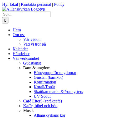
Fortsätt
Hyr lokal
|
Kontakta personal
|
Policy
till
innehållet
Sök
efter:
Hem
Om oss
Vår vision
Vad vi tror på
Kalender
Händelser
Vår verksamhet
Gudstjänst
Barn & ungdom
Bönegrupp för ungdomar
Gnistan (barnkör)
Konfirmation
Korall/Tonår
Skattkammaren & Youngsters
UV-Scout
Café Efter5 (språkcafé)
Kaffe, bibel och bön
Musik
Allianskyrkans kör