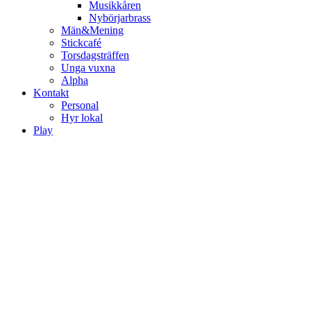
Musikkåren
Nybörjarbrass
Män&Mening
Stickcafé
Torsdagsträffen
Unga vuxna
Alpha
Kontakt
Personal
Hyr lokal
Play