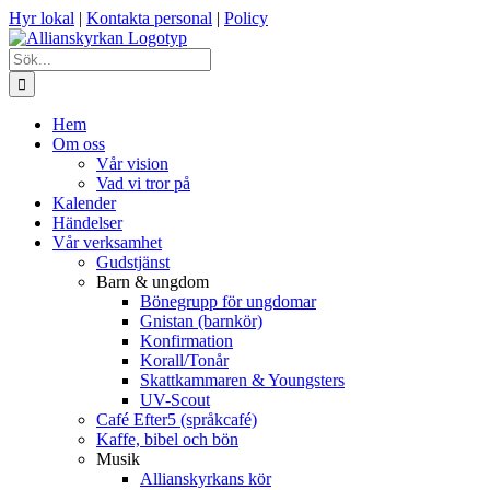
Fortsätt
Hyr lokal
|
Kontakta personal
|
Policy
till
innehållet
Sök
efter:
Hem
Om oss
Vår vision
Vad vi tror på
Kalender
Händelser
Vår verksamhet
Gudstjänst
Barn & ungdom
Bönegrupp för ungdomar
Gnistan (barnkör)
Konfirmation
Korall/Tonår
Skattkammaren & Youngsters
UV-Scout
Café Efter5 (språkcafé)
Kaffe, bibel och bön
Musik
Allianskyrkans kör