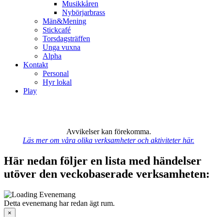
Musikkåren
Nybörjarbrass
Män&Mening
Stickcafé
Torsdagsträffen
Unga vuxna
Alpha
Kontakt
Personal
Hyr lokal
Play
Avvikelser kan förekomma.
Läs mer om våra olika verksamheter och aktiviteter här.
Här nedan följer en lista med händelser
utöver den veckobaserade verksamheten:
Detta evenemang har redan ägt rum.
×