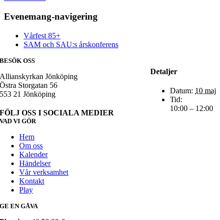
Evenemang-navigering
Vårfest 85+
SAM och SAU:s årskonferens
BESÖK OSS
Detaljer
Allianskyrkan Jönköping
Östra Storgatan 56
Datum:
10 maj
553 21 Jönköping
Tid:
10:00 – 12:00
FÖLJ OSS I SOCIALA MEDIER
VAD VI GÖR
Hem
Om oss
Kalender
Händelser
Vår verksamhet
Kontakt
Play
GE EN GÅVA