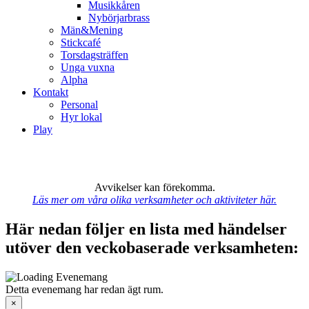
Musikkåren
Nybörjarbrass
Män&Mening
Stickcafé
Torsdagsträffen
Unga vuxna
Alpha
Kontakt
Personal
Hyr lokal
Play
Avvikelser kan förekomma.
Läs mer om våra olika verksamheter och aktiviteter här.
Här nedan följer en lista med händelser
utöver den veckobaserade verksamheten:
Detta evenemang har redan ägt rum.
×