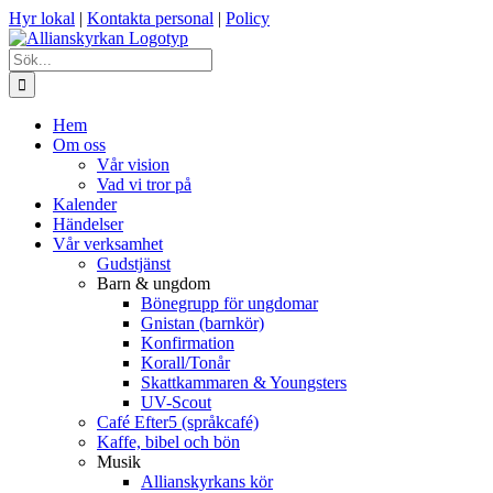
Fortsätt
Hyr lokal
|
Kontakta personal
|
Policy
till
innehållet
Sök
efter:
Hem
Om oss
Vår vision
Vad vi tror på
Kalender
Händelser
Vår verksamhet
Gudstjänst
Barn & ungdom
Bönegrupp för ungdomar
Gnistan (barnkör)
Konfirmation
Korall/Tonår
Skattkammaren & Youngsters
UV-Scout
Café Efter5 (språkcafé)
Kaffe, bibel och bön
Musik
Allianskyrkans kör