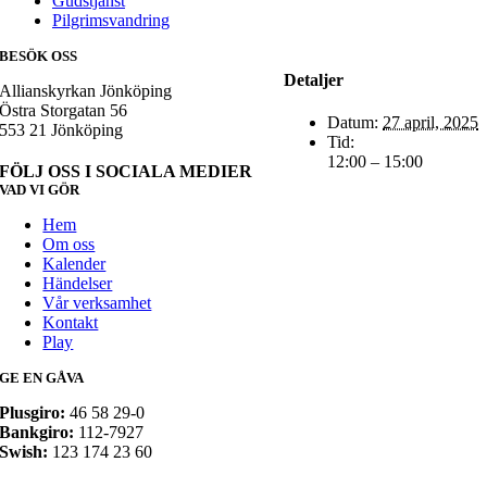
Gudstjänst
Pilgrimsvandring
BESÖK OSS
Detaljer
Allianskyrkan Jönköping
Östra Storgatan 56
Datum:
27 april, 2025
553 21 Jönköping
Tid:
12:00 – 15:00
FÖLJ OSS I SOCIALA MEDIER
VAD VI GÖR
Hem
Om oss
Kalender
Händelser
Vår verksamhet
Kontakt
Play
GE EN GÅVA
Plusgiro:
46 58 29-0
Bankgiro:
112-7927
Swish:
123 174 23 60