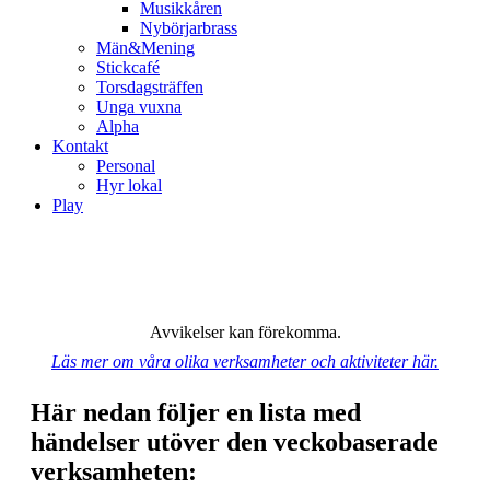
Musikkåren
Nybörjarbrass
Män&Mening
Stickcafé
Torsdagsträffen
Unga vuxna
Alpha
Kontakt
Personal
Hyr lokal
Play
Avvikelser kan förekomma.
Läs mer om våra olika verksamheter och aktiviteter här.
Här nedan följer en lista med
händelser utöver den veckobaserade
verksamheten: