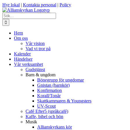
Fortsätt
Hyr lokal
|
Kontakta personal
|
Policy
till
innehållet
Sök
efter:
Hem
Om oss
Vår vision
Vad vi tror på
Kalender
Händelser
Vår verksamhet
Gudstjänst
Barn & ungdom
Bönegrupp för ungdomar
Gnistan (barnkör)
Konfirmation
Korall/Tonår
Skattkammaren & Youngsters
UV-Scout
Café Efter5 (språkcafé)
Kaffe, bibel och bön
Musik
Allianskyrkans kör