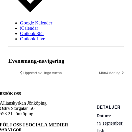
Google Kalender
iCalendar
Outlook 365
Outlook Live
Evenemang-navigering
Uppstart av Unga vuxna
Män&Mening
BESÖK OSS
Allianskyrkan Jönköping
DETALJER
Östra Storgatan 56
553 21 Jönköping
Datum:
19 september
FÖLJ OSS I SOCIALA MEDIER
Tid:
VAD VI GÖR