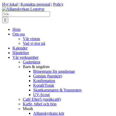
Fortsätt
Hyr lokal
|
Kontakta personal
|
Policy
till
innehållet
Sök
efter:
Hem
Om oss
Vår vision
Vad vi tror på
Kalender
Händelser
Vår verksamhet
Gudstjänst
Barn & ungdom
Bönegrupp för ungdomar
Gnistan (barnkör)
Konfirmation
Korall/Tonår
Skattkammaren & Youngsters
UV-Scout
Café Efter5 (språkcafé)
Kaffe, bibel och bön
Musik
Allianskyrkans kör