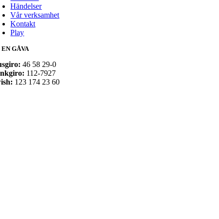
Händelser
Vår verksamhet
Kontakt
Play
 EN GÅVA
usgiro:
46 58 29-0
nkgiro:
112-7927
ish:
123 174 23 60