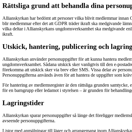
Rättsliga grund att behandla dina person
Allianskyrkan har bedömt att personer vilka blivit medlemmar innan 
blir medlemmar efter det att GDPR träder ikraft ska medgivande lämn
vilka deltar i Allianskyrkans ungdomsverksamhet ska medgivande enli
ikraft.
Utskick, hantering, publicering och lagrin
Allianskyrkan använder personuppgifter för att kunna hantera medlems
ungdomsverksamhet. Sådana utskick sker vanligtvis till den e-postad
förekomma att utskick sker via brev eller SMS. Vissa delar av personu
Personuppgifterna används även för att hantera de uppgifter som kräv
För hantering av medlemsregister är den rättsliga grunden samtycke, 
för en barngrupp eller ledamot i styrelsen – är grunden för behandlin
Lagringstider
Allianskyrkan sparar personuppgifter så länge det föreligger medlemsk
avseende personuppgifterna.
Listor med anmälningar till läger och arrangemang inom Allianskyrka