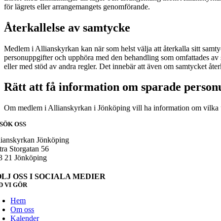
för lägrets eller arrangemangets genomförande.
Återkallelse av samtycke
Medlem i Allianskyrkan kan när som helst välja att återkalla sitt sa
personuppgifter och upphöra med den behandling som omfattades av 
eller med stöd av andra regler. Det innebär att även om samtycket åt
Rätt att få information om sparade person
Om medlem i Allianskyrkan i Jönköping vill ha information om vilka 
SÖK OSS
lianskyrkan Jönköping
tra Storgatan 56
3 21 Jönköping
ÖLJ OSS I SOCIALA MEDIER
D VI GÖR
Hem
Om oss
Kalender