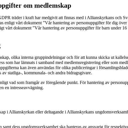
uppgifter om medlemskap
GDPR träder i kraft har medgivit att finnas med i Allianskyrkans och S
as enligt vårt dokument ”Vår hantering av personuppgifter för dig öve
gt vårt dokument ”Vår hantering av personuppgifter för barn under 16 
g
kap, olika interna gruppindelningar och för att kunna skicka ut kallel
ress som har lämnats i samband med medlemsregistrering eller som medle
ppgifterna kan även användas för olika publiceringar i församlingsblad
s av statliga-, kommunala- och andra bidragsgivare.
enligt vad som framgår av föregående punkt. För hantering av personupp
gen en intresseavvägning.
ap i Allianskyrkan eller deltagande i Allianskyrkans ungdomsverksamhet,
n samt dess ungdomsverksamhet ska hanteras av ansvarig för respektive