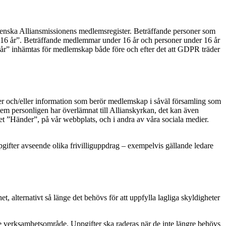
venska Alliansmissionens medlemsregister. Beträffande personer som
r 16 år”. Beträffande medlemmar under 16 år och personer under 16 år
år” inhämtas för medlemskap både före och efter det att GDPR träder
ser och/eller information som berör medlemskap i såväl församling som
m personligen har överlämnat till Allianskyrkan, det kan även
et ”Händer”, på vår webbplats, och i andra av våra sociala medier.
gifter avseende olika frivilliguppdrag – exempelvis gällande ledare
 alternativt så länge det behövs för att uppfylla lagliga skyldigheter
 verksamhetsområde. Uppgifter ska raderas när de inte längre behövs