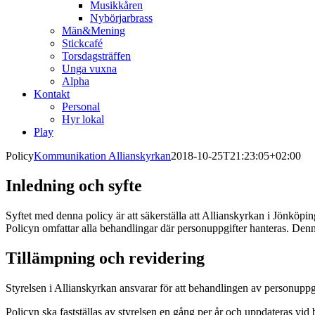
Musikkåren
Nybörjarbrass
Män&Mening
Stickcafé
Torsdagsträffen
Unga vuxna
Alpha
Kontakt
Personal
Hyr lokal
Play
Policy
Kommunikation Allianskyrkan
2018-10-25T21:23:05+02:00
Inledning och syfte
Syftet med denna policy är att säkerställa att Allianskyrkan i Jönkö
Policyn omfattar alla behandlingar där personuppgifter hanteras. De
Tillämpning och revidering
Styrelsen i Allianskyrkan ansvarar för att behandlingen av personuppgi
Policyn ska fastställas av styrelsen en gång per år och uppdateras vid