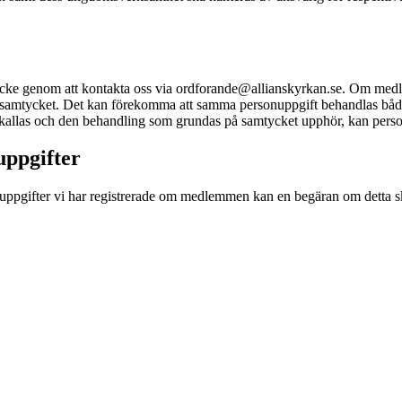
mtycke genom att kontakta oss via ordforande@allianskyrkan.se. Om medl
samtycket. Det kan förekomma att samma personuppgift behandlas både
erkallas och den behandling som grundas på samtycket upphör, kan pers
uppgifter
uppgifter vi har registrerade om medlemmen kan en begäran om detta sk