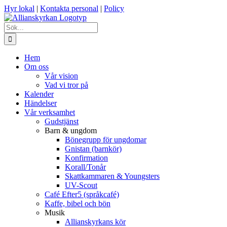
Fortsätt
Hyr lokal
|
Kontakta personal
|
Policy
till
innehållet
Sök
efter:
Hem
Om oss
Vår vision
Vad vi tror på
Kalender
Händelser
Vår verksamhet
Gudstjänst
Barn & ungdom
Bönegrupp för ungdomar
Gnistan (barnkör)
Konfirmation
Korall/Tonår
Skattkammaren & Youngsters
UV-Scout
Café Efter5 (språkcafé)
Kaffe, bibel och bön
Musik
Allianskyrkans kör