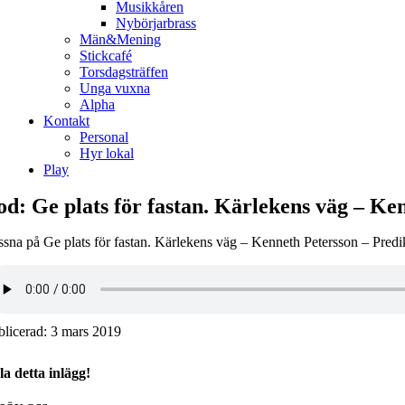
Musikkåren
Nybörjarbrass
Män&Mening
Stickcafé
Torsdagsträffen
Unga vuxna
Alpha
Kontakt
Personal
Hyr lokal
Play
od: Ge plats för fastan. Kärlekens väg – Ke
ssna på Ge plats för fastan. Kärlekens väg – Kenneth Petersson – Pre
blicerad: 3 mars 2019
la detta inlägg!