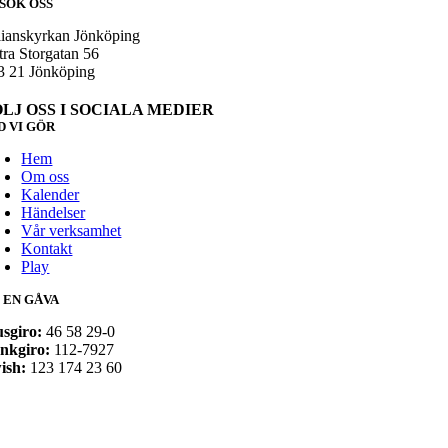
SÖK OSS
lianskyrkan Jönköping
tra Storgatan 56
3 21 Jönköping
ÖLJ OSS I SOCIALA MEDIER
D VI GÖR
Hem
Om oss
Kalender
Händelser
Vår verksamhet
Kontakt
Play
 EN GÅVA
usgiro:
46 58 29-0
nkgiro:
112-7927
ish:
123 174 23 60