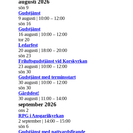
augusti 2026
sön
9
Gudstjänst
9 augusti | 10:00
–
12:00
sön
16
Gudstjänst
16 augusti | 10:00
–
12:00
tor
20
Ledarfest
20 augusti | 18:00
–
20:00
sön
23
Friluftsgudstjänst vid Korskyrkan
23 augusti | 10:00
–
12:00
sön
30
Gudstjänst med terminsstart
30 augusti | 10:00
–
12:00
sön
30
Gårdsfest!
30 augusti | 11:00
–
14:00
september 2026
ons
2
RPG i Ansgariikyrkan
2 september | 14:00
–
15:00
sön
6
Gudstjänst med nattvardsfirande