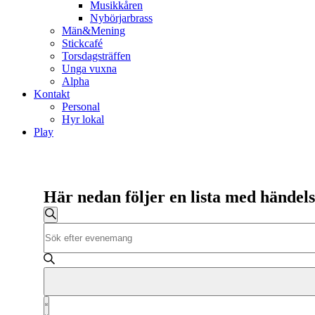
Musikkåren
Nybörjarbrass
Män&Mening
Stickcafé
Torsdagsträffen
Unga vuxna
Alpha
Kontakt
Personal
Hyr lokal
Play
Här nedan följer en lista med hände
Evenemang
Evenemang
Sök
Ange
Search
nyckelord.
and
Sök
efter
Views
Evenemang
Navigation
efter
Evenemang
nyckelord.
Lista