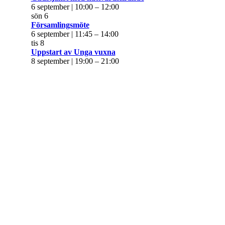
6 september | 10:00
–
12:00
sön
6
Församlingsmöte
6 september | 11:45
–
14:00
tis
8
Uppstart av Unga vuxna
8 september | 19:00
–
21:00