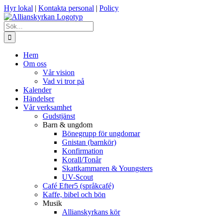
Fortsätt
Hyr lokal
|
Kontakta personal
|
Policy
till
innehållet
Sök
efter:
Hem
Om oss
Vår vision
Vad vi tror på
Kalender
Händelser
Vår verksamhet
Gudstjänst
Barn & ungdom
Bönegrupp för ungdomar
Gnistan (barnkör)
Konfirmation
Korall/Tonår
Skattkammaren & Youngsters
UV-Scout
Café Efter5 (språkcafé)
Kaffe, bibel och bön
Musik
Allianskyrkans kör